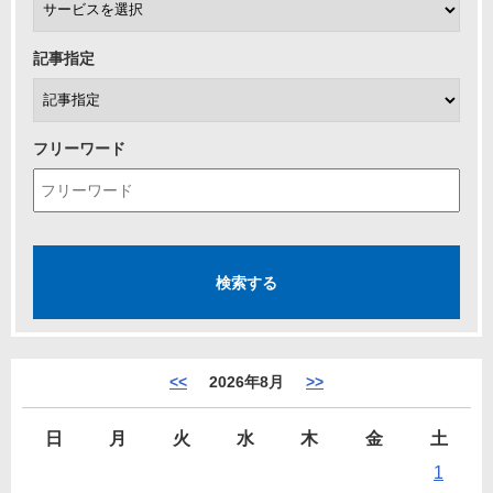
記事指定
フリーワード
<<
2026年8月
>>
日
月
火
水
木
金
土
1