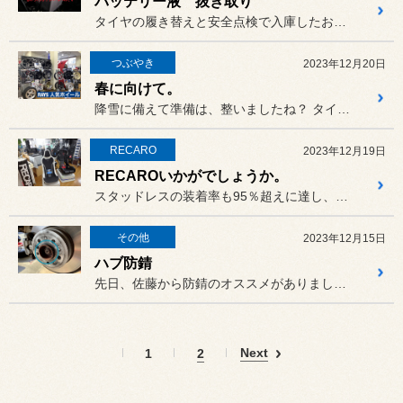
バッテリー液 抜き取り
タイヤの履き替えと安全点検で入庫したお車です。
つぶやき
2023年12月20日
春に向けて。
降雪に備えて準備は、整いましたね？ タイヤ、バッテリー、ワイパー大丈...
RECARO
2023年12月19日
RECAROいかがでしょうか。
スタッドレスの装着率も95％超えに達し、すっかり落ち着いた感じであ...
その他
2023年12月15日
ハブ防錆
先日、佐藤から防錆のオススメがありましたね。
Next
1
2