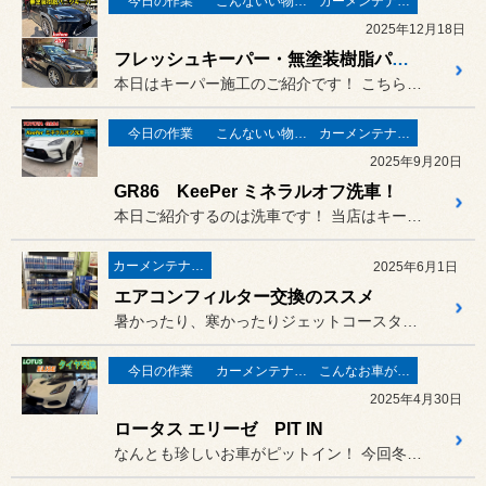
今日の作業
こんないい物が有りますよ！
カーメンテナンス
2025年12月18日
フレッシュキーパー・無塗装樹脂パーツキーパー施工！
本日はキーパー施工のご紹介です！ こちらのお車はフレッシュキーパー...
今日の作業
こんないい物が有りますよ！
カーメンテナンス
2025年9月20日
GR86 KeePer ミネラルオフ洗車！
本日ご紹介するのは洗車です！ 当店はキーパーコーティングを取り...
カーメンテナンス
2025年6月1日
エアコンフィルター交換のススメ
暑かったり、寒かったりジェットコースターの様に
今日の作業
カーメンテナンス
こんなお車がご来店
2025年4月30日
ロータス エリーゼ PIT IN
なんとも珍しいお車がピットイン！ 今回冬タイヤから夏タイヤへの脱着...