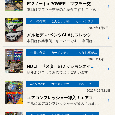
E12ノートe-POWER マフラー交換！
本日はマフラー交換のご紹介です！ こちらのノート、なんとマフラーが...
今日の作業
こんないい物が有りますよ！
カーメンテナンス
2026年1月9日
メルセデス･ベンツGLAにフレッシュキーパー施工！
本日は作業事例。キーパーです！ 今回はメルセデス･ベンツGLAに...
今日の作業
カーメンテナンス
こんなお車がご来店
2026年1月5日
NDロードスターのミッションオイル交換！
新年あけましておめでとうございます！
こんないい物が有りますよ！
カーメンテナンス
お知らせ！
2025年12月21日
エアコンフレッシャー導入！エアコンガスクリーニングできます！
当店にエアコンフレッシャーが導入されました！