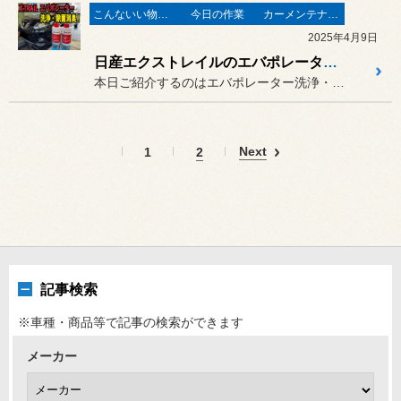
こんないい物が有りますよ！
今日の作業
カーメンテナンス
2025年4月9日
日産エクストレイルのエバポレーター洗浄！
本日ご紹介するのはエバポレーター洗浄・除菌消臭です！
Next
1
2
記事検索
※車種・商品等で記事の検索ができます
メーカー