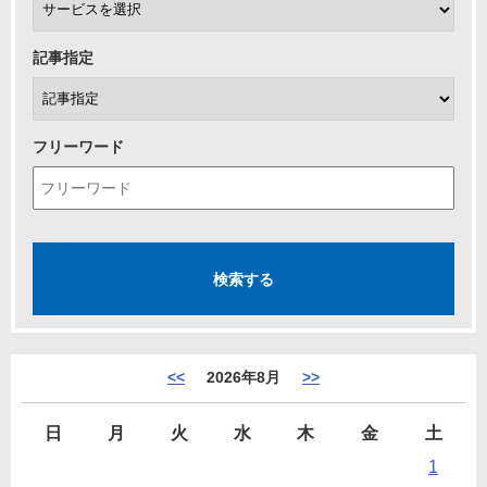
記事指定
フリーワード
<<
2026年8月
>>
日
月
火
水
木
金
土
1