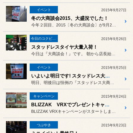
イベント
2015年9月27日
冬の大商談会2015、大盛況でした！
今年２回目、2015〔冬の大商談会〕が9月26、27日の両日開催さ...
今日のコクピット西部
2015年9月26日
スタッドレスタイヤ大量入荷！
今日は『大商談会！』です。 朝から店長始め、辺見と橘内の３人...
イベント
2015年9月25日
いよいよ明日です! スタッドレス大商談会
明日、明後日は恒例の『スタッドレス大商談会』の開催です!
キャンペーン
2015年9月24日
BLIZZAK VRXでプレゼントキャンペーン!
BLIZZAK VRXキャンペーンがスタートしました!
つぶやき
2015年9月23日