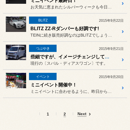
ミニイベント最終日！
お天気に恵まれたシルバーウィークも今日までですね。
BLITZ
2015年9月22日
BLITZ ZZ-Rダンパーも好調です!
TEINに続き販売好調なのはBLITZでしょうか。設定車種が多くあり
つぶやき
2015年9月21日
些細ですが、イメージチェンジしてみました。
現行の〔スバル・ディアスワゴン〕です。
イベント
2015年9月20日
ミニイベント開催中！
ミニイベントに合わせるように、昨日から抜けるような青空が広がってま...
Next
1
2