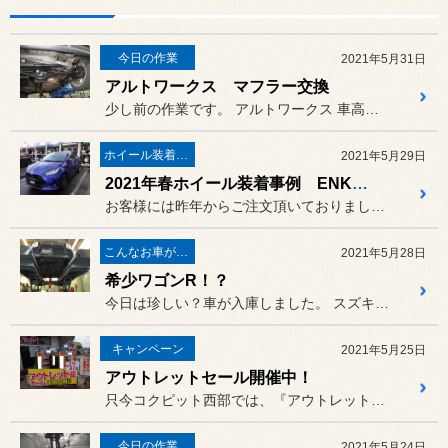
今日の作業
2021年5月31日
アルトワークス マフラー交換
少し前の作業です。 アルトワークス 車高調取り付け後...
ホイール装着事例
2021年5月29日
2021年春ホイール装着事例 ENKEI＆weds
お客様には昨年からご注文頂いておりましたENKEI PF09。やっ...
こんなお車がご来店
2021年5月28日
希少ワゴンR！？
今日は珍しい？車が入庫しました。 スズキのワゴンRなんですが・・・
キャンペーン
2021年5月25日
アウトレットセール開催中！
只今コクピット西部では、『アウトレットセール』を開催中です。
今日の作業
2021年5月24日