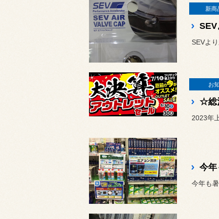
新商
SEV
SEVよ
お
☆総
2023