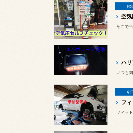
お
空気
そこで当
ハリ
今
フィ
フィット