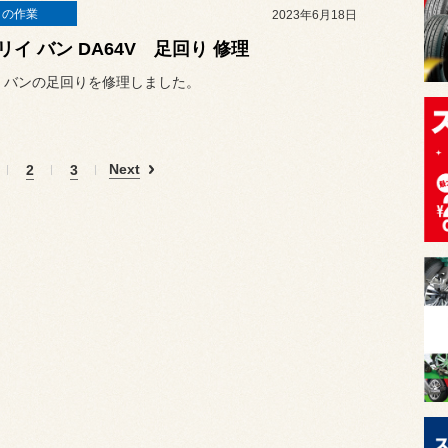
日の作業
2023年6月18日
リイ バン DA64V 足回り 修理
 バンの足回りを修理しました。
Next
2
3