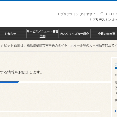
ブリヂストン タイヤサイト
COCK
ブリヂストン ホ
サービスメニュー・各種
お知らせ
カスタマイズカー紹介
今日の出来事
予約
コクピット 西部は、福島県福島市南中央のタイヤ・ホイール等のカー用品専門店で
する情報をお伝えします。
T