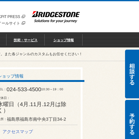
PIT PRESS
イールサイト
技術・サービス
ショップ情報
す。また各ジャンルのカスタムもお任せください！
ショップ情報
024-533-4500
EL
10:30～19：00
定休日
水曜日（4月.11月.12月は除
く）
福島県福島市南中央3丁目34-2
住所
アクセスマップ