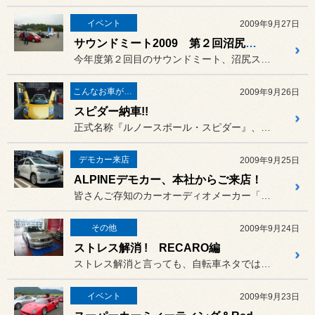
イベント
2009年9月27日
サウンドミート2009 第２回沼尻ステージ開催！
今年度第２回目のサウンドミート、沼尻ステージが開催されました。
こんなお車がご来店
2009年9月26日
スピダー納車!!
正式名称『ルノースポール・スピダー』、別名『ルノースパイダー』です!
デモカー来店
2009年9月25日
ALPINEデモカー、本社からご来店！
皆さんご存知のカーオーディオメーカー「ALPINE」の、本社所有の...
その他
2009年9月24日
ストレス解消 ! RECARO編
ストレス解消と言っても、自転車ネタではありません。
イベント
2009年9月23日