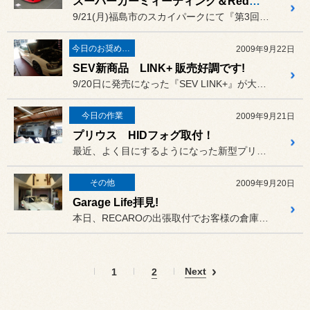
スーパーカーミィーティング＆Red Bull 福島スカイパーク
9/21(月)福島市のスカイパークにて『第3回スーパーカーミィーテ...
今日のお奨め商品!
2009年9月22日
SEV新商品 LINK+ 販売好調です!
9/20日に発売になった『SEV LINK+』が大好評です!
今日の作業
2009年9月21日
プリウス HIDフォグ取付！
最近、よく目にするようになった新型プリウスですが、
その他
2009年9月20日
Garage Life拝見!
本日、RECAROの出張取付でお客様の倉庫?にお邪魔しました。
Next
1
2