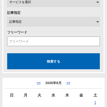
記事指定
フリーワード
<<
2026年8月
>>
日
月
火
水
木
金
土
1