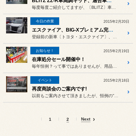
BLITZ ZZ-R車高調キット、適合車続々！
毎度毎度ご紹介してますが、〔BLITZ〕車高調キット〔ZZ-R〕の...
今日の作業
2015年2月20日
エスクァイア、BIG-Xプレミアム完装！
登録前の新車〔トヨタ・エスクァイア〕、無事、ナビゲーション・バック...
お知らせ！
2015年2月19日
在庫処分セール開催中！
毎年恒例？って事ではありませんが、用品の在庫処分ワゴンセールをやっ...
イベント
2015年2月18日
再度商談会のご案内です!
以前もご案内させて頂きましたが、恒例の"大商談会"の
Next
1
2