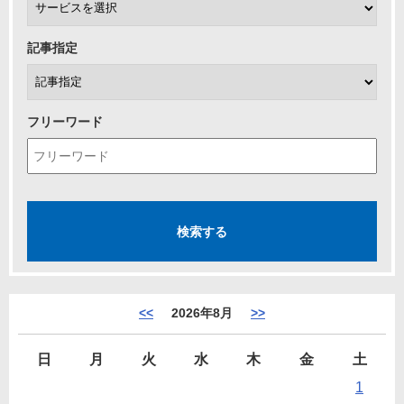
記事指定
フリーワード
<<
2026年8月
>>
日
月
火
水
木
金
土
1