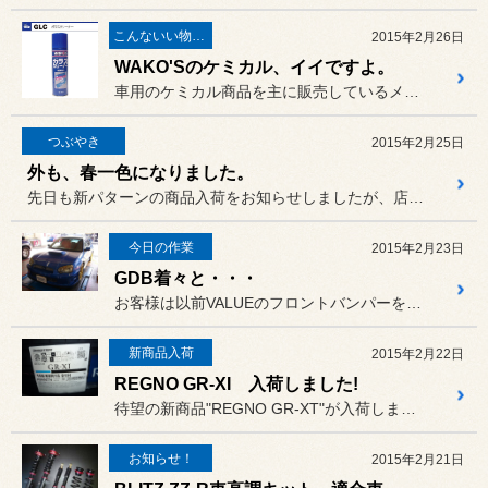
こんないい物が有りますよ！
2015年2月26日
WAKO'Sのケミカル、イイですよ。
車用のケミカル商品を主に販売しているメーカー〔和光ケミカル〕、〔W...
つぶやき
2015年2月25日
外も、春一色になりました。
先日も新パターンの商品入荷をお知らせしましたが、店頭のタイヤラック...
今日の作業
2015年2月23日
GDB着々と・・・
お客様は以前VALUEのフロントバンパーを装着して頂きましたが、
新商品入荷
2015年2月22日
REGNO GR-XI 入荷しました!
待望の新商品"REGNO GR-XT"が入荷しました!
お知らせ！
2015年2月21日