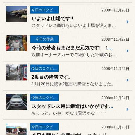
今日のコクピット西部
2008年11月28日
いよいよ山場です!!
スタッドレス商戦もいよいよ山場を迎えます。
今日の作業
2008年11月27日
今時の若者もまだまだ元気です! 19歳 ワゴンR編
以前オーナーズカーでご紹介した19歳のお客様、
今日のコクピット西部
2008年11月25日
2度目の降雪です。
11月20日に続き2度目の降雪となりました。
今日のコクピット西部
2008年11月24日
スタッドレス用に鍛造はいかがですか!
ちょっと、いや、かなり贅沢かな・・・
今日のコクピット西部
2008年11月23日