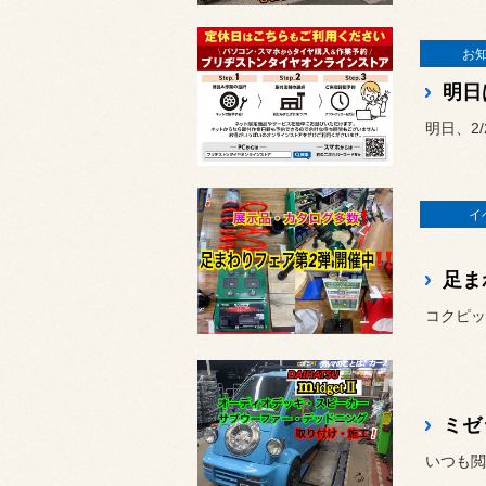
お
明日
明日、2
イ
足ま
コクピッ
ミゼ