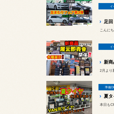
イ
足回
こんにち
イ
新商
2月より新
準備O
夏タ
本日もC