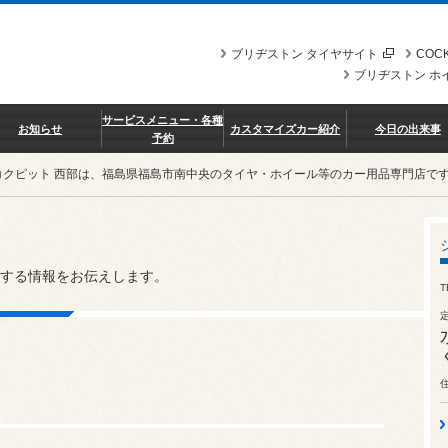
ブリヂストン タイヤサイト
COCK
ブリヂストン ホ
サービスメニュー・各種
お知らせ
カスタマイズカー紹介
今日の出来事
予約
コクピット 西部は、福島県福島市南中央のタイヤ・ホイール等のカー用品専門店で
する情報をお伝えします。
T