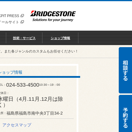
PIT PRESS
イールサイト
技術・サービス
ショップ情報
す。また各ジャンルのカスタムもお任せください！
ショップ情報
024-533-4500
EL
10:30～19：00
定休日
水曜日（4月.11月.12月は除
く）
福島県福島市南中央3丁目34-2
住所
アクセスマップ