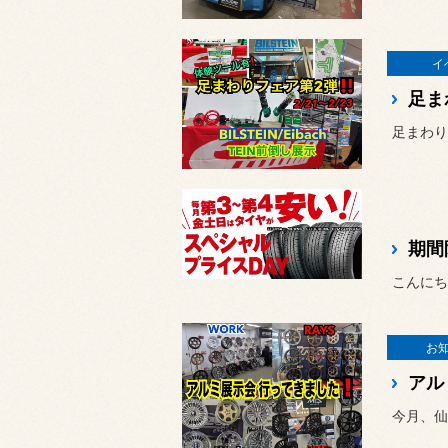
イ
足ま
こんにち
お
アル