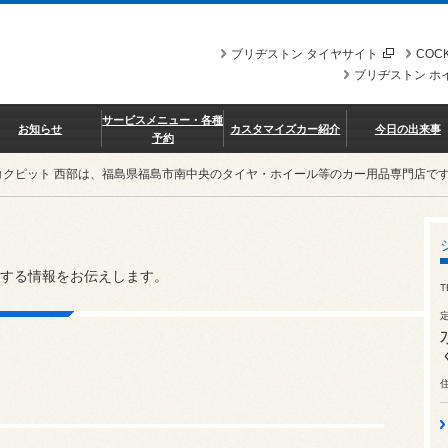
ブリヂストン タイヤサイト
COCK
ブリヂストン ホ
サービスメニュー・各種
お知らせ
カスタマイズカー紹介
今日の出来事
予約
コクピット 西部は、福島県福島市南中央のタイヤ・ホイール等のカー用品専門店で
する情報をお伝えします。
T