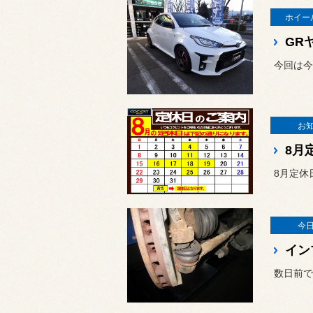
ホイー
GR
今回は今
お
8月
8月定休
今
イン
数日前で