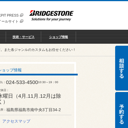
PIT PRESS
イールサイト
技術・サービス
ショップ情報
す。また各ジャンルのカスタムもお任せください！
ショップ情報
024-533-4500
EL
10:30～19：00
定休日
水曜日（4月.11月.12月は除
く）
福島県福島市南中央3丁目34-2
住所
アクセスマップ