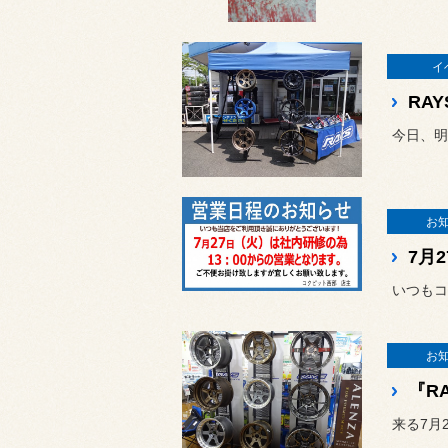
イ
RAY
今日、明
お
7月
いつもコ
お
『R
来る7月