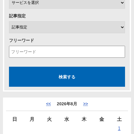
記事指定
フリーワード
<<
2026年8月
>>
日
月
火
水
木
金
土
1