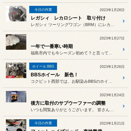
今日の作業
2023年1月28日
レガシィ レカロシート 取り付け
レガシィ ツーリングワゴン（BRM）にレカロシート（エルゴメド）を...
2023年1月27日
一年で一番寒い時期
福島市内でも今シーズン初めて？と言っていいくらいの本格的な積雪があ...
ホイール BBS
2023年1月26日
BBSホイール 新色！
コクピット西部では、お馴染みBBSのホイールも沢山展示しております。
2023年1月24日
後方に取付のサブウーファーの調整
いつも閲覧ありがとうございます。 皆さんカーオーディオの音を良くす...
今日の作業
2023年1月21日