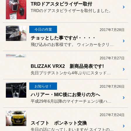
TRDドアスタビライザー取付
TRDのドアスタビライザーを取付しました。
今日の作業
2017年7月28日
チョッとした事ですが・・・・
飛び込みのお客様です。 ウィンカーをクリアにしたいそうで...
2017年7月27日
BLIZZAK VRX2 新商品発表です!
先日ブリヂストンから4年ぶりにスタッドレスの新商品"BLIZZAK...
お知らせ！
2017年7月26日
ハリアー・M/C後にお乗りの方へ
平成29年6月以降のマイナーチェンジ後ハリアーをお乗りの方へ、〔A...
2017年7月24日
スイフト ボンネット交換
先日の話になってしまいますが スイフトのボンネットを純正⇒社外...