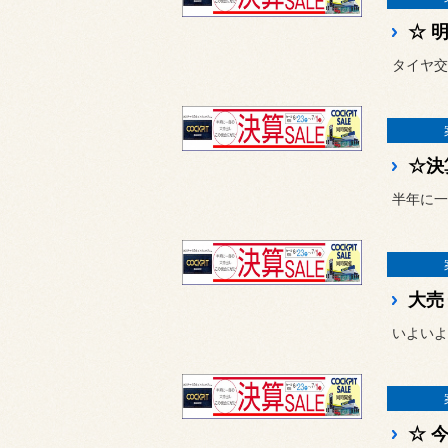
☆ 
☆決
半年に一
大売
☆ 