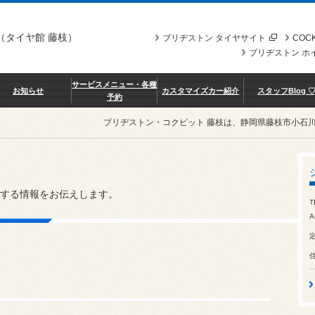
（タイヤ館 藤枝）
ブリヂストン タイヤサイト
COCK
ブリヂストン ホ
サービスメニュー・各種
お知らせ
カスタマイズカー紹介
スタッフBlog 
予約
ブリヂストン・コクピット 藤枝は、静岡県藤枝市小石
する情報をお伝えします。
T
A