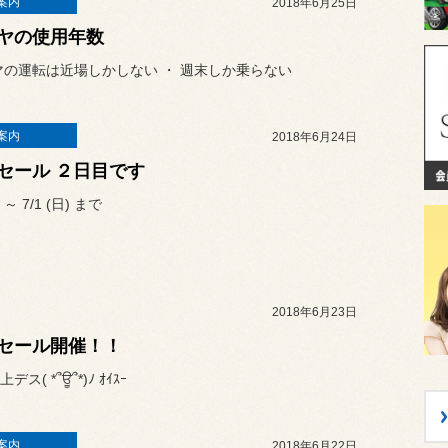
案内
2018年6月25日
ヤの使用年数
マの運転は近場しかしない ・ 週末しか乗らない
案内
2018年6月24日
セール ２日目です
) ～ 7/1 (日) まで
2018年6月23日
セール開催！！
ス( *՞ਊ՞*)ﾉ ｵｲｽｰ
案内
2018年6月22日