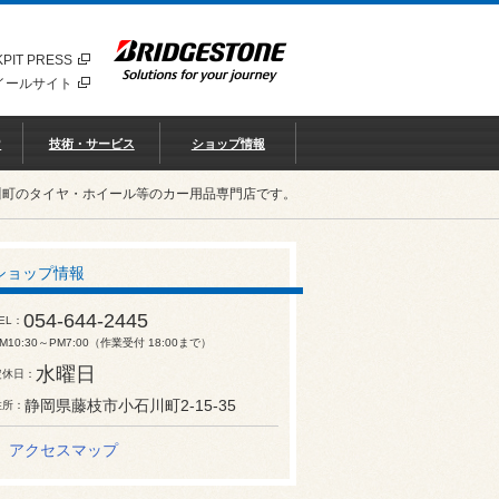
PIT PRESS
イールサイト
♡
技術・サービス
ショップ情報
川町のタイヤ・ホイール等のカー用品専門店です。
ショップ情報
054-644-2445
EL
M10:30～PM7:00（作業受付 18:00まで）
水曜日
定休日
静岡県藤枝市小石川町2-15-35
住所
アクセスマップ