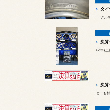
タイ
・ クル
決算
6/23 (土
決算
どーも村上デ