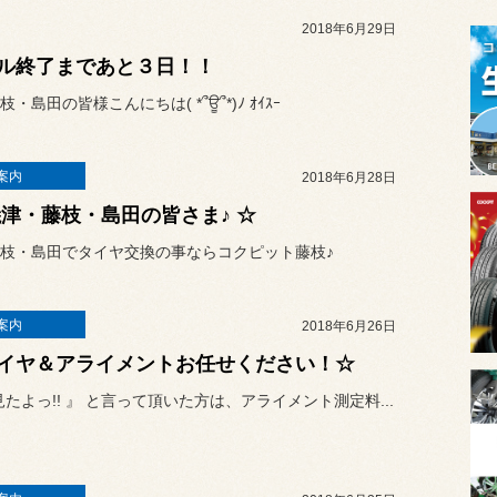
2018年6月29日
ル終了まであと３日！！
・島田の皆様こんにちは( *՞ਊ՞*)ﾉ ｵｲｽｰ
案内
2018年6月28日
焼津・藤枝・島田の皆さま♪ ☆
枝・島田でタイヤ交換の事ならコクピット藤枝♪
案内
2018年6月26日
イヤ＆アライメントお任せください！☆
b見たよっ!! 』 と言って頂いた方は、アライメント測定料...