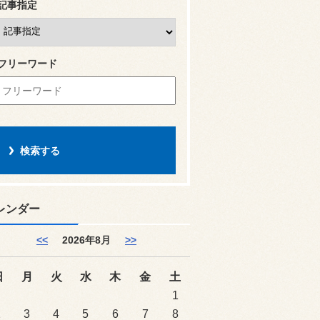
記事指定
フリーワード
レンダー
<<
2026年8月
>>
日
月
火
水
木
金
土
1
2
3
4
5
6
7
8