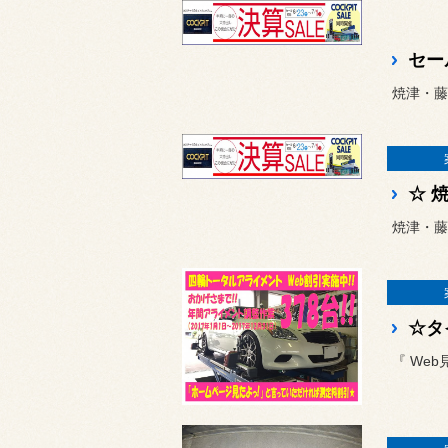
セー
焼津・藤枝
☆ 
焼津・藤
☆タ
『 We