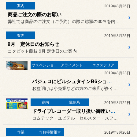
案内
2019年8月26日
商品ご注文の際のお願い
弊社では商品のご注文（ご予約）の際に総額の30％を内金（ご予約金）...
案内
2019年8月25日
9月 定休日のお知らせ
コクピット藤枝 9月 定休日のご案内
サスペンション・足回り・車高調
アライメント調整
エクステリア
2019年8月23日
パジェロにビルシュタインB6ショックお取付け
お盆明けは小売業などの方のご来店が多くなり、
案内
電装系
2019年8月22日
ドライブレコーダー取り扱い御座います
コムテック・ユピテル・セルスター・スフィアライトなど
作業
☆お得情報☆
2019年8月20日