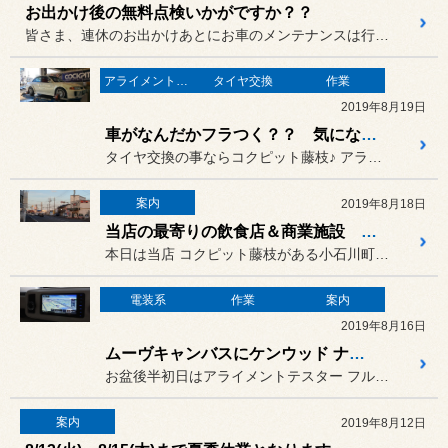
お出かけ後の無料点検いかがですか？？
皆さま、連休のお出かけあとにお車のメンテナンスは行いましたか？
アライメント調整
タイヤ交換
作業
2019年8月19日
車がなんだかフラつく？？ 気になりませんか？
タイヤ交換の事ならコクピット藤枝♪ アライメント調整の事ならコクピッ...
案内
2019年8月18日
当店の最寄りの飲食店＆商業施設 ご案内
本日は当店 コクピット藤枝がある小石川町界隈の飲食店などのご紹介を♪
電装系
作業
案内
2019年8月16日
ムーヴキャンバスにケンウッド ナビ MDV-S706Ｗお取付け♪
お盆後半初日はアライメントテスター フル回転の一日でした♪
案内
2019年8月12日