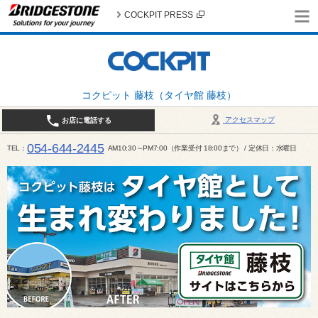
COCKPIT PRESS
コクピット 藤枝（タイヤ館 藤枝）
アクセスマップ
お店に電話する
054-644-2445
TEL
AM10:30～PM7:00（作業受付 18:00まで） / 定休日：水曜日