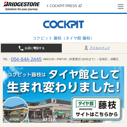
COCKPIT PRESS
コクピット 藤枝（タイヤ館 藤枝）
アクセスマップ
お店に電話する
054-644-2445
TEL
AM10:30～PM7:00（作業受付 18:00まで） / 定休日：水曜日