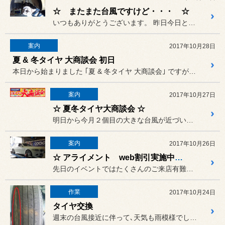
☆ またまた台風ですけど・・・ ☆
いつもありがとうございます。 昨日今日と雨が続いておりますが・...
案内
2017年10月28日
夏 & 冬タイヤ 大商談会 初日
本日から始まりました ｢夏 & 冬タイヤ 大商談会｣ ですが､今年...
案内
2017年10月27日
☆ 夏冬タイヤ大商談会 ☆
明日から今月２個目の大きな台風が近づいてくる予報なので、安全対策に...
案内
2017年10月26日
☆ アライメント web割引実施中です ☆
先日のイベントではたくさんのご来店有難うございました！！
作業
2017年10月24日
タイヤ交換
週末の台風接近に伴って､天気も雨模様でしたが､雨の日に運転してて｢...