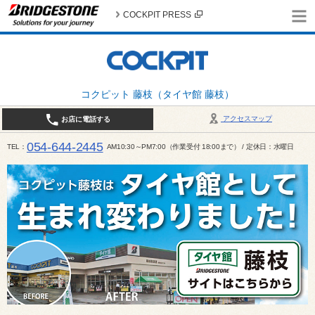
COCKPIT PRESS
コクピット 藤枝（タイヤ館 藤枝）
アクセスマップ
お店に電話する
054-644-2445
TEL
AM10:30～PM7:00（作業受付 18:00まで） / 定休日：水曜日