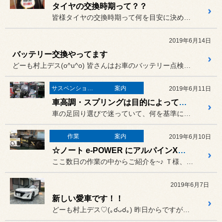
タイヤの交換時期って？？
皆様タイヤの交換時期って何を目安に決めていますか
2019年6月14日
バッテリー交換やってます
どーも村上デス(o^u^o) 皆さんはお車のバッテリー点検はき...
サスペンション・足回り・車高調
案内
2019年6月11日
車高調・スプリングは目的によって選び方は色々
車の足回り選びで迷っていて、何を基準に考えたら良いのか？というご相...
作業
案内
2019年6月10日
☆ノート e-POWER にアルパインX-170C取付☆
ここ数日の作業の中からご紹介を~♪ Ｔ様、ノート e-POWERは
2019年6月7日
新しい愛車です！！
どーも村上デス♡(｡☌ᴗ☌｡) 昨日からですが、車を乗り換えまし...