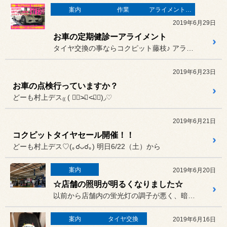
案内
作業
アライメント調整
2019年6月29日
お車の定期健診ーアライメント
タイヤ交換の事ならコクピット藤枝♪ アライメント調整の事ならコクピッ...
2019年6月23日
お車の点検行っていますか？
どーも村上デス₍₍ ( ๑॔˃̶◡ ˂̶๑॓)◞♡
2019年6月21日
コクピットタイヤセール開催！！
どーも村上デス♡(｡☌ᴗ☌｡) 明日6/22（土）から
案内
2019年6月20日
☆店舗の照明が明るくなりました☆
以前から店舗内の蛍光灯の調子が悪く、暗かったりチラ付いたりして、お...
案内
タイヤ交換
2019年6月16日