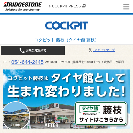
COCKPIT PRESS
コクピット 藤枝（タイヤ館 藤枝）
アクセスマップ
お店に電話する
054-644-2445
TEL
AM10:30～PM7:00（作業受付 18:00まで） / 定休日：水曜日