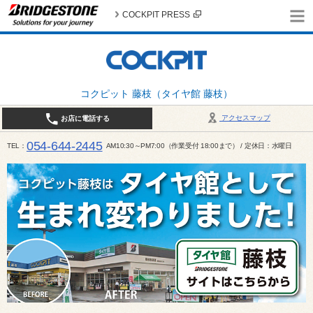
COCKPIT PRESS
コクピット 藤枝（タイヤ館 藤枝）
アクセスマップ
お店に電話する
054-644-2445
TEL
AM10:30～PM7:00（作業受付 18:00まで） / 定休日：水曜日