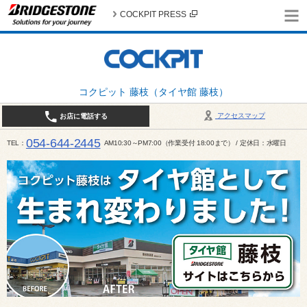
COCKPIT PRESS
コクピット 藤枝（タイヤ館 藤枝）
アクセスマップ
お店に電話する
054-644-2445
TEL
AM10:30～PM7:00（作業受付 18:00まで） / 定休日：水曜日