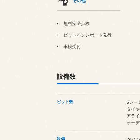
その他
無料安全点検
ピットインレポート発行
車検受付
設備数
ピット数
5レー
タイヤ
アライ
オーデ
設備
24イ