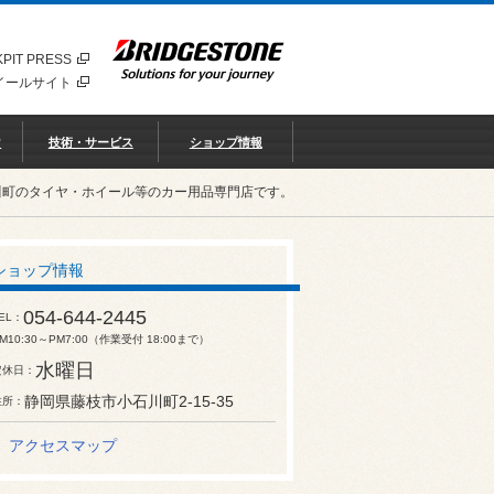
PIT PRESS
イールサイト
♡
技術・サービス
ショップ情報
川町のタイヤ・ホイール等のカー用品専門店です。
ショップ情報
054-644-2445
EL
M10:30～PM7:00（作業受付 18:00まで）
水曜日
定休日
静岡県藤枝市小石川町2-15-35
住所
アクセスマップ