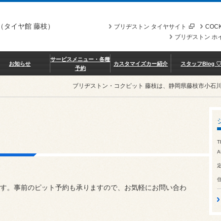
（タイヤ館 藤枝）
ブリヂストン タイヤサイト
COCK
ブリヂストン ホ
サービスメニュー・各種
お知らせ
カスタマイズカー紹介
スタッフBlog 
予約
ブリヂストン・コクピット 藤枝は、静岡県藤枝市小石
T
A
す。事前のピット予約も承りますので、お気軽にお問い合わ