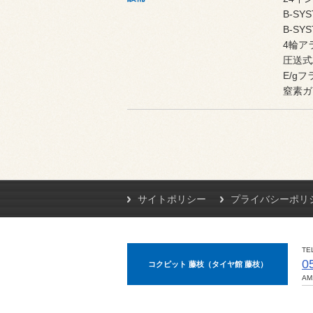
B-S
B-S
4輪ア
圧送式
E/g
窒素ガ
サイトポリシー
プライバシーポリ
TE
0
コクピット 藤枝（タイヤ館 藤枝）
AM