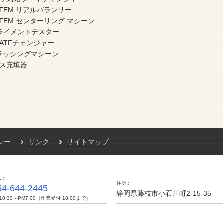
YSTEM リアルバランサー
YSTEM センターリング マシーン
ライメントテスター
ATFチェンジャー
フラッシングマシーン
ス充填器
シー
リンク
サイトマップ
L
住所
54-644-2445
静岡県藤枝市小石川町2-15-35
10:30～PM7:00（作業受付 18:00まで）