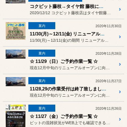
コクピット藤枝→タイヤ館 藤枝に生まれ変わりました！
2020/12/12 コクピット藤枝店はタイヤ館藤枝に...
案内
2020年11月30日
11/30(月)～12/11(金) リニューアル工事の為 休業致します。
11/30(月)～12/11(金)の期間 リニューアル工事の為 休...
案内
2020年11月28日
☆ 11/29（日）ご予約作業一覧 ☆
現在12月中旬のリニューアルオープンに向けて、外装工事中につき駐車...
案内
2020年11月27日
11/28,29の作業受付は終了致しました。
現在12月中旬のリニューアルオープンに向けて、外装工事中につき駐車...
案内
2020年11月26日
☆ 11/27（金）ご予約作業一覧 ☆
ピットの混雑状況がWEB上でも確認できるようになりましたが、タイム...