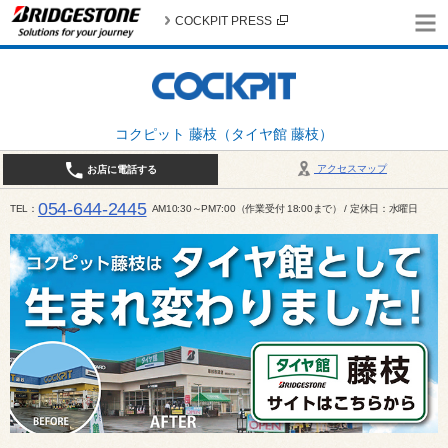
COCKPIT PRESS
コクピット 藤枝（タイヤ館 藤枝）
アクセスマップ
お店に電話する
054-644-2445
TEL
AM10:30～PM7:00（作業受付 18:00まで） / 定休日：水曜日