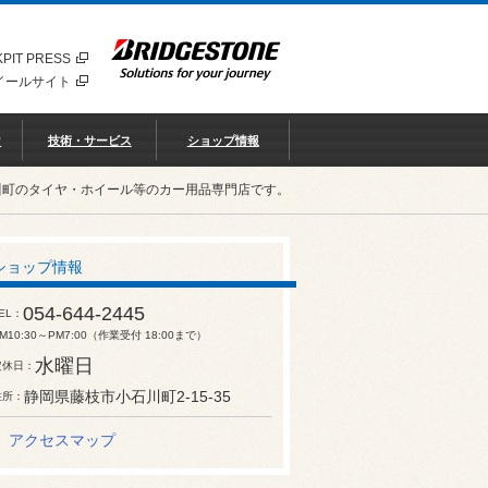
PIT PRESS
イールサイト
♡
技術・サービス
ショップ情報
川町のタイヤ・ホイール等のカー用品専門店です。
ショップ情報
054-644-2445
EL
M10:30～PM7:00（作業受付 18:00まで）
水曜日
定休日
静岡県藤枝市小石川町2-15-35
住所
アクセスマップ