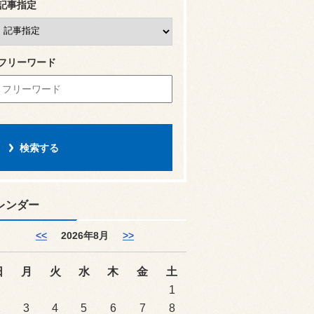
記事指定
フリーワード
レンダー
<<
2026年8月
>>
日
月
火
水
木
金
土
1
2
3
4
5
6
7
8