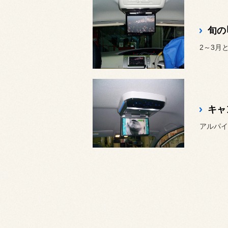
旬の
2～3月
キャ
アルパイ