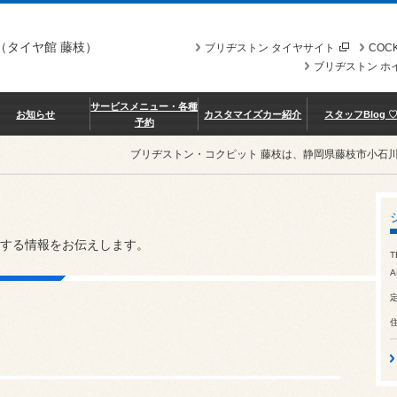
（タイヤ館 藤枝）
ブリヂストン タイヤサイト
COCK
ブリヂストン ホ
サービスメニュー・各種
お知らせ
カスタマイズカー紹介
スタッフBlog 
予約
ブリヂストン・コクピット 藤枝は、静岡県藤枝市小石
する情報をお伝えします。
T
A