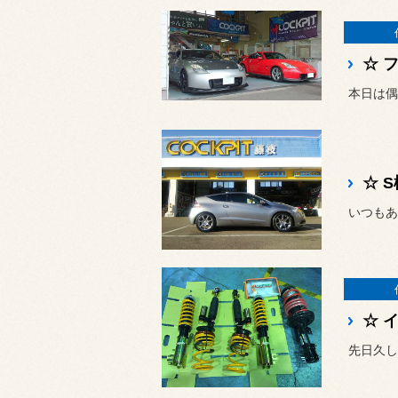
本日は偶
☆ 
いつもあ
☆ 