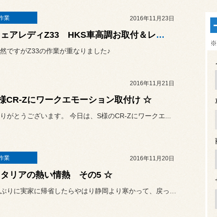
作業
2016年11月23日
☆ フェアレディZ33 HKS車高調お取付＆レカロシートお取付 ☆
※
然ですがZ33の作業が重なりました♪
2016年11月21日
S様CR-Zにワークエモーション取付け ☆
りがとうございます。 今日は、S様のCR-Zにワークエ...
作業
2016年11月20日
イタリアの熱い情熱 その5 ☆
先日久しぶりに実家に帰省したらやはり静岡より寒かって、戻ってきたら...