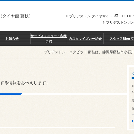
（タイヤ館 藤枝）
ブリヂストン タイヤサイト
COCK
ブリヂストン ホ
サービスメニュー・各種
お知らせ
カスタマイズカー紹介
スタッフBlog 
予約
ブリヂストン・コクピット 藤枝は、静岡県藤枝市小石
する情報をお伝えします。
T
A