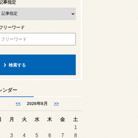
記事指定
フリーワード
レンダー
<<
2026年8月
>>
日
月
火
水
木
金
土
1
2
3
4
5
6
7
8