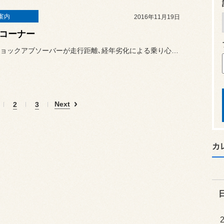
案内
2016年11月19日
Bコーナー
純正のショックアブソーバーが走行距離､経年劣化による乗り心地悪化の...
Next
2
3
カ