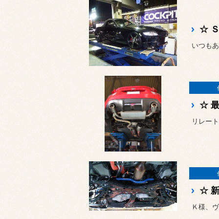
☆ 
☆ 
Ｋ様、ヴ