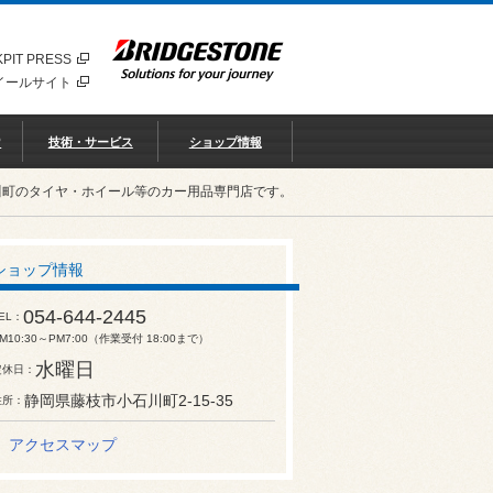
PIT PRESS
イールサイト
♡
技術・サービス
ショップ情報
川町のタイヤ・ホイール等のカー用品専門店です。
ショップ情報
054-644-2445
EL
M10:30～PM7:00（作業受付 18:00まで）
水曜日
定休日
静岡県藤枝市小石川町2-15-35
住所
アクセスマップ