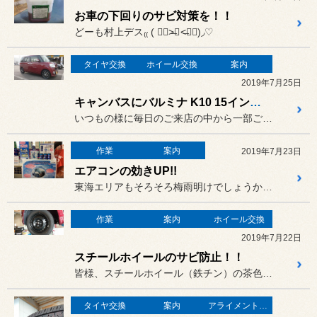
お車の下回りのサビ対策を！！
どーも村上デス₍₍ ( ๑॔˃̶◡ ˂̶๑॓)◞♡
タイヤ交換
ホイール交換
案内
2019年7月25日
キャンバスにバルミナ K10 15インチ装着♪
いつもの様に毎日のご来店の中から一部ご紹介を~♪
作業
案内
2019年7月23日
エアコンの効きUP!!
東海エリアもそろそろ梅雨明けでしょうか？？
作業
案内
ホイール交換
2019年7月22日
スチールホイールのサビ防止！！
皆様、スチールホイール（鉄チン）の茶色いサビ気になりませんか？？
タイヤ交換
案内
アライメント調整