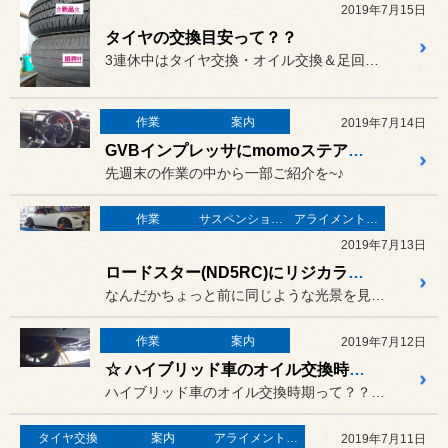
2019年7月15日
タイヤの交換目安って？？
3連休中はタイヤ交換・オイル交換＆足回りやホイールのご商談で大賑わ...
作業
案内
2019年7月14日
GVBインプレッサにmomoステアリングお取り付け♪
先週末の作業の中から一部ご紹介を~♪
作業
サスペンション・足回り・車高調
アライメント調整
2019年7月13日
ロードスター(ND5RC)にリジカラ装着・アライメント②
なんだかちょっと前に同じような光景を見た気もしますが？
作業
案内
2019年7月12日
☆ ハイブリッド車のオイル交換時期って？？ ☆
ハイブリッド車のオイル交換時期って？？悩みますよね~。
タイヤ交換
案内
アライメント調整
2019年7月11日