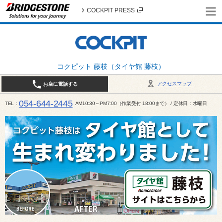
COCKPIT PRESS
コクピット 藤枝（タイヤ館 藤枝）
アクセスマップ
お店に電話する
054-644-2445
TEL
AM10:30～PM7:00（作業受付 18:00まで） / 定休日：水曜日