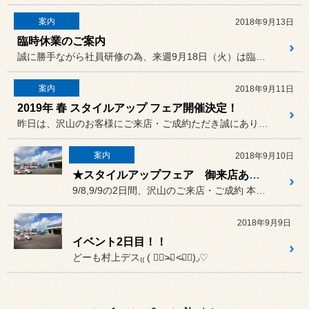
案内
2018年9月13日
臨時休業のご案内
誠に勝手ながら社員研修の為、来週9月18日（火）は臨時休業とさせて...
案内
2018年9月11日
2019年 春 スタイルアップ フェア開催決定！
昨日は、沢山のお客様にご来店・ご成約ただき誠にありがとうございまし...
案内
2018年9月10日
★スタイルアップフェア 御来店ありがとうございました★
9/8,9/9の2日間、沢山のご来店・ご成約 本当にありがとうござ...
2018年9月9日
イベント2日目！！
どーも村上デス₍₍ ( ๑॔˃̶◡ ˂̶๑॓)◞♡