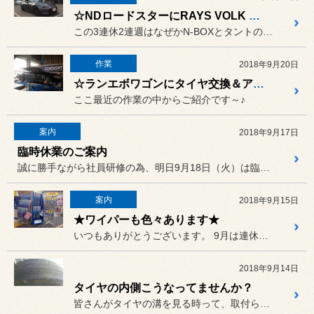
☆NDロードスターにRAYS VOLK RACING ZE40装着♪☆
この3連休2連週はなぜかN-BOXとタントの165/55R15のタ...
作業
2018年9月20日
☆ランエボワゴンにタイヤ交換＆アライメント調整☆
ここ最近の作業の中からご紹介です～♪
案内
2018年9月17日
臨時休業のご案内
誠に勝手ながら社員研修の為、明日9月18日（火）は臨時休業とさせて...
案内
2018年9月15日
★ワイパーも色々あります★
いつもありがとうございます。 9月は連休も多いですが、台風の季...
2018年9月14日
タイヤの内側こうなってませんか？
皆さんがタイヤの溝を見る時って、取付られている表側しか見ていないと...