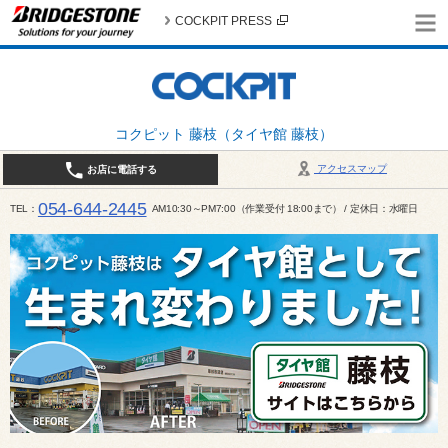
COCKPIT PRESS
コクピット 藤枝（タイヤ館 藤枝）
アクセスマップ
お店に電話する
054-644-2445
TEL
AM10:30～PM7:00（作業受付 18:00まで） / 定休日：水曜日