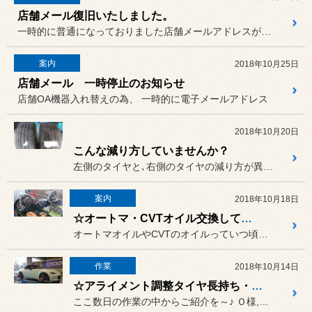
店舗メール復旧いたしました。
一時的に普通になっておりました店舗メールアドレスが普及いたしました。
案内
2018年10月25日
店舗メール 一時停止のお知らせ
店舗OA機器入れ替えの為、 一時的に電子メールアドレス
2018年10月20日
こんな減り方していませんか？
左側のタイヤと､右側のタイヤの減り方が異なっているのが解りますか？
案内
2018年10月18日
☆オートマ・CVTオイル交換してますか？☆
オートマオイルやCVTのオイルっていつ頃交換したか覚えてますか？？
作業
2018年10月14日
☆アライメント調整タイヤ長持ち・クルマリフレッシュ☆
ここ数日の作業の中からご紹介を～♪ Ｏ様,ロードスター（ND5RC）...