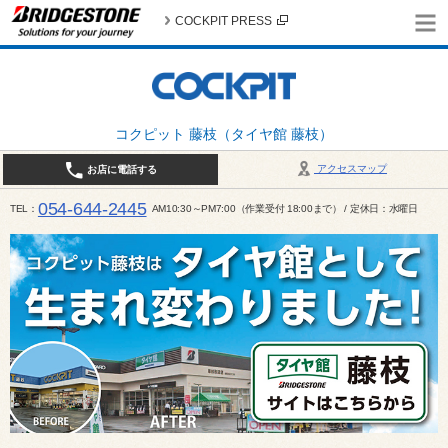
COCKPIT PRESS
コクピット 藤枝（タイヤ館 藤枝）
アクセスマップ
お店に電話する
054-644-2445
TEL
AM10:30～PM7:00（作業受付 18:00まで） / 定休日：水曜日