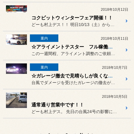
2018年10月12日
コクピットウィンターフェア開催！！
どーも村上デス！！ 明日10/13（土）からコクピッ...
案内
2018年10月11日
☆アライメントテスター フル稼働中です!!☆
この一週間程、アライメント調整のご依頼が続いております♪
案内
2018年10月7日
☆ガレージ撤去で見晴らしが良くなりました！！☆
台風でダメージを受けたガレージの撤去が終了致しました！！
2018年10月5日
通常通り営業中です！！
どーも村上デス。 先日の台風24号の影響によりタイ...