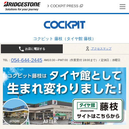
COCKPIT PRESS
コクピット 藤枝（タイヤ館 藤枝）
アクセスマップ
お店に電話する
054-644-2445
TEL
AM10:30～PM7:00（作業受付 18:00まで） / 定休日：水曜日