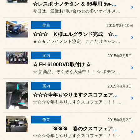
☆レスポ ナノチタン ＆ 86専用 5w-40 取り扱いございます☆
今日は、最近お問い合わせの多いオイルメーカー
作業
2015年3月10日
☆☆☆ Ｋ様エルグランド完成 ☆☆☆
★☆★アライメント測定、ここだけキャンペーン実施中！！★☆★
案内
2015年3月5日
☆ FH-6100DVD取付け ☆
☆ 新商品、ぞくぞく入荷中！！ ☆ ポテンザ RE-71R
案内
2015年3月3日
☆☆☆今年もやりますクスコフェア！！！ ４月４（土）、５日（日）
☆☆☆今年もやりますクスコフェア！！！ ４月４（土）、５日（日）
作業
2015年3月2日
※※※ 春のクスコフェアやります！！ ※※※
☆☆☆今年もやりますクスコフェア！！！４月４（土），５日（日）