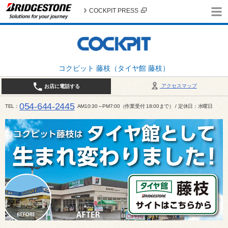
COCKPIT PRESS
コクピット 藤枝（タイヤ館 藤枝）
アクセスマップ
お店に電話する
054-644-2445
TEL
AM10:30～PM7:00（作業受付 18:00まで） / 定休日：水曜日