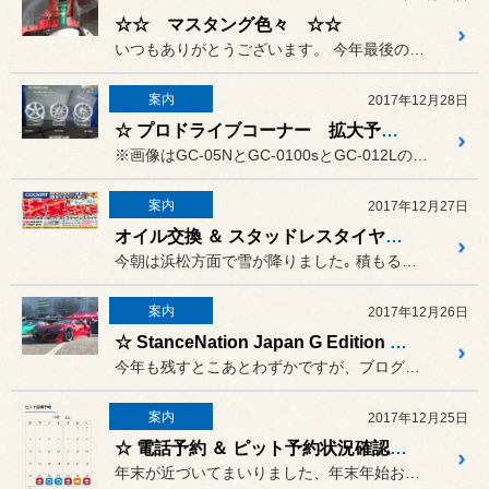
☆☆ マスタング色々 ☆☆
いつもありがとうございます。 今年最後の大仕事は、I様のマスタ...
案内
2017年12月28日
☆ プロドライブコーナー 拡大予定でっす ☆
※画像はGC-05NとGC-0100sとGC-012Lのキャストサ...
案内
2017年12月27日
オイル交換 ＆ スタッドレスタイヤ交換
今朝は浜松方面で雪が降りました｡ 積もる事はないかもしれませんが､...
案内
2017年12月26日
☆ StanceNation Japan G Edition 2017 Tokyo ☆
今年も残すとこあとわずかですが、ブログにあげてないのもいれると20...
案内
2017年12月25日
☆ 電話予約 ＆ ピット予約状況確認できます ☆
年末が近づいてまいりました、年末年始お出かけや帰省する方も多いので...