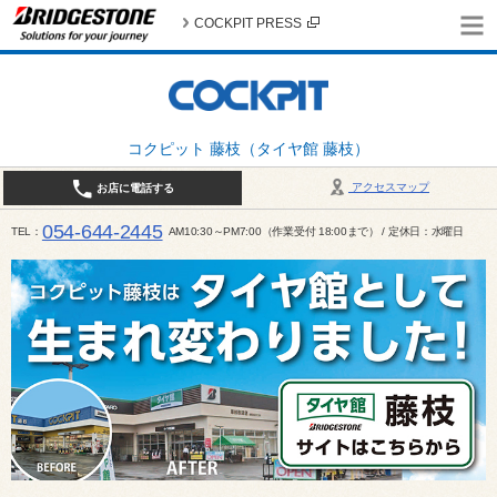
COCKPIT PRESS
コクピット 藤枝（タイヤ館 藤枝）
アクセスマップ
お店に電話する
054-644-2445
TEL
AM10:30～PM7:00（作業受付 18:00まで） / 定休日：水曜日