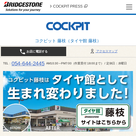
COCKPIT PRESS
コクピット 藤枝（タイヤ館 藤枝）
アクセスマップ
お店に電話する
054-644-2445
TEL
AM10:30～PM7:00（作業受付 18:00まで） / 定休日：水曜日