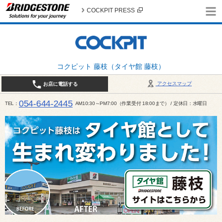
COCKPIT PRESS
コクピット 藤枝（タイヤ館 藤枝）
アクセスマップ
お店に電話する
054-644-2445
TEL
AM10:30～PM7:00（作業受付 18:00まで） / 定休日：水曜日