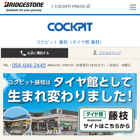
COCKPIT PRESS
コクピット 藤枝（タイヤ館 藤枝）
アクセスマップ
お店に電話する
054-644-2445
TEL
AM10:30～PM7:00（作業受付 18:00まで） / 定休日：水曜日