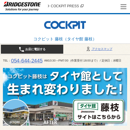
COCKPIT PRESS
コクピット 藤枝（タイヤ館 藤枝）
アクセスマップ
お店に電話する
054-644-2445
TEL
AM10:30～PM7:00（作業受付 18:00まで） / 定休日：水曜日