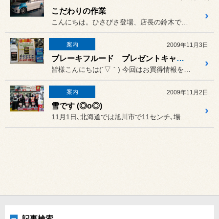
こだわりの作業
こんにちは。ひさびさ登場、店長の鈴木です。
案内
2009年11月3日
ブレーキフルード プレゼントキャンペーン(*`･∀･´)ﾉ ｼ
皆様こんにちは(´▽｀) 今回はお買得情報を持ってまいりました！≡...
案内
2009年11月2日
雪です (◎o◎)
11月1日､北海道では旭川市で11センチ､場所によっては27センチ...
記事検索