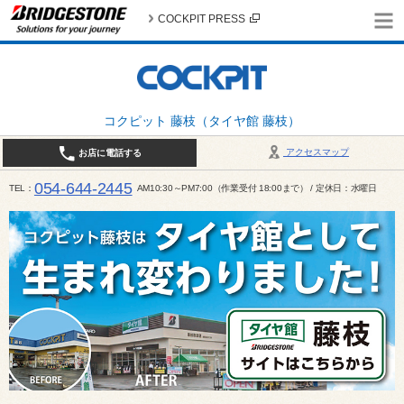
COCKPIT PRESS
コクピット 藤枝（タイヤ館 藤枝）
アクセスマップ
お店に電話する
054-644-2445
TEL
AM10:30～PM7:00（作業受付 18:00まで） / 定休日：水曜日