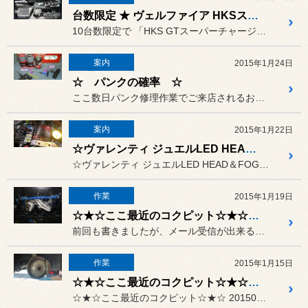
台数限定 ★ ヴェルファイア HKSスーパーチャージャーkit ★ 特価販売
10台数限定で 「HKS GTスーパーチャージャ...
案内
2015年1月24日
☆ パンクの確率 ☆
ここ数日パンク修理作業でご来店されるお客様がとても多かったです。。。
案内
2015年1月22日
☆ヴァレンティ ジュエルLED HEAD ＆ FOG BLUB ☆
☆ヴァレンティ ジュエルLED HEAD＆FOG BLUB ☆
作業
2015年1月19日
☆★☆ここ最近のコクピット☆★☆ 20150119
前回も書きましたが、メール受信が出来るパソコンが修理中で、
作業
2015年1月15日
☆★☆ここ最近のコクピット☆★☆ 20150115
☆★☆ここ最近のコクピット☆★☆ 20150115