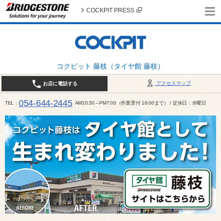
COCKPIT PRESS
コクピット 藤枝（タイヤ館 藤枝）
アクセスマップ
お店に電話する
054-644-2445
TEL
AM10:30～PM7:00（作業受付 18:00まで） / 定休日：水曜日