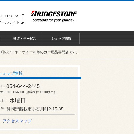
PIT PRESS
イールサイト
♡
技術・サービス
ショップ情報
川町のタイヤ・ホイール等のカー用品専門店です。
ショップ情報
054-644-2445
EL
M10:30～PM7:00（作業受付 18:00まで）
水曜日
定休日
静岡県藤枝市小石川町2-15-35
住所
アクセスマップ