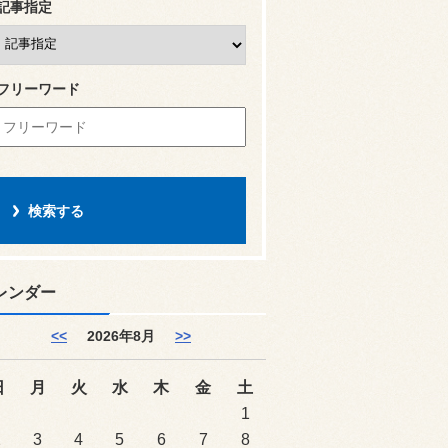
記事指定
フリーワード
レンダー
<<
2026年8月
>>
日
月
火
水
木
金
土
1
2
3
4
5
6
7
8