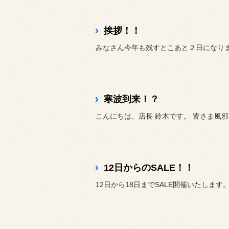
挨拶！！
みなさん今年も残すとこあと２日になり
寒波到来！？
こんにちは、店長 鈴木です。 皆さま風
12日からのSALE！！
12日から18日までSALE開催いたします