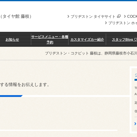
（タイヤ館 藤枝）
ブリヂストン タイヤサイト
COCK
ブリヂストン ホ
サービスメニュー・各種
お知らせ
カスタマイズカー紹介
スタッフBlog 
予約
ブリヂストン・コクピット 藤枝は、静岡県藤枝市小石
する情報をお伝えします。
T
A