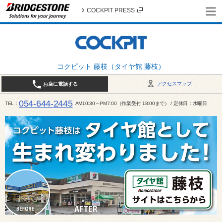
COCKPIT PRESS
コクピット 藤枝（タイヤ館 藤枝）
アクセスマップ
お店に電話する
054-644-2445
TEL
AM10:30～PM7:00（作業受付 18:00まで） / 定休日：水曜日