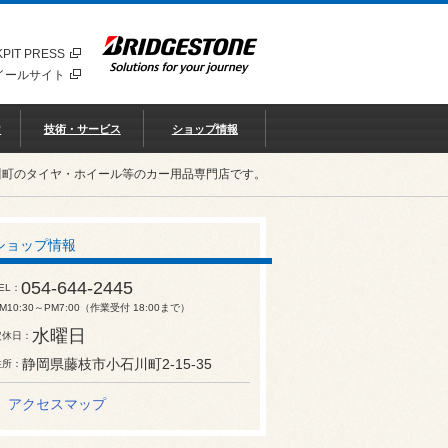
PIT PRESS
イールサイト
♡
技術・サービス
ショップ情報
川町のタイヤ・ホイール等のカー用品専門店です。
ショップ情報
054-644-2445
EL
M10:30～PM7:00（作業受付 18:00まで）
水曜日
定休日
静岡県藤枝市小石川町2-15-35
住所
アクセスマップ