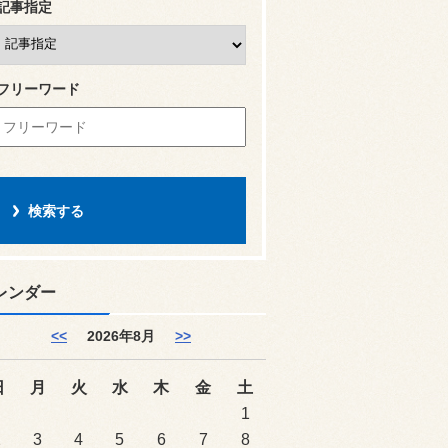
記事指定
フリーワード
レンダー
<<
2026年8月
>>
日
月
火
水
木
金
土
1
2
3
4
5
6
7
8