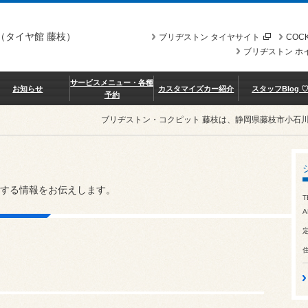
（タイヤ館 藤枝）
ブリヂストン タイヤサイト
COCK
ブリヂストン ホ
サービスメニュー・各種
お知らせ
カスタマイズカー紹介
スタッフBlog 
予約
ブリヂストン・コクピット 藤枝は、静岡県藤枝市小石
する情報をお伝えします。
T
A