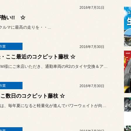
2016年7月31日
熱い!! ☆
ルマに最高の走りを・・...
作業
2016年7月30日
続・ここ最近のコクピット藤枝 ☆
常連様、Ｍ様にご来店いただき、通勤車両のR2のタイヤ交換＆アライメ...
作業
2016年7月30日
ここ数日のコクピット藤枝 ☆
こんにちは、毎年夏になると軽量化が進んでパワーウェイトが向上する、