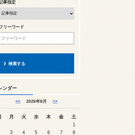
記事指定
フリーワード
レンダー
<<
2026年8月
>>
日
月
火
水
木
金
土
1
2
3
4
5
6
7
8