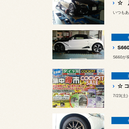
☆ 
S66
☆ 
7/23(