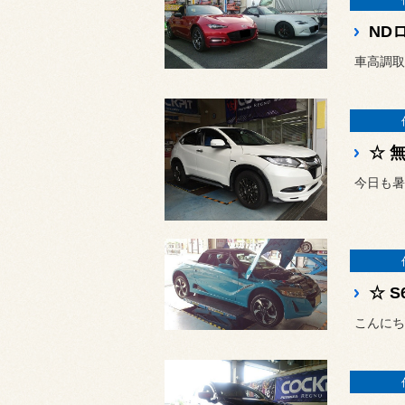
ND
☆ 
今日も暑