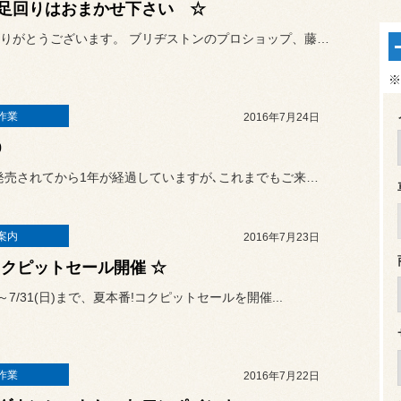
足回りはおまかせ下さい ☆
いつもありがとうございます。 ブリヂストンのプロショップ、藤枝...
※
作業
2016年7月24日
0
S660が発売されてから1年が経過していますが､これまでもご来店は...
案内
2016年7月23日
コクピットセール開催 ☆
土)～7/31(日)まで、夏本番!コクピットセールを開催...
作業
2016年7月22日