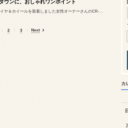
ダウンに、おしゃれワンポイント
先月、タイヤ＆ホイールを装着しました女性オーナーさんのCR-Zです...
Next
2
3
カ