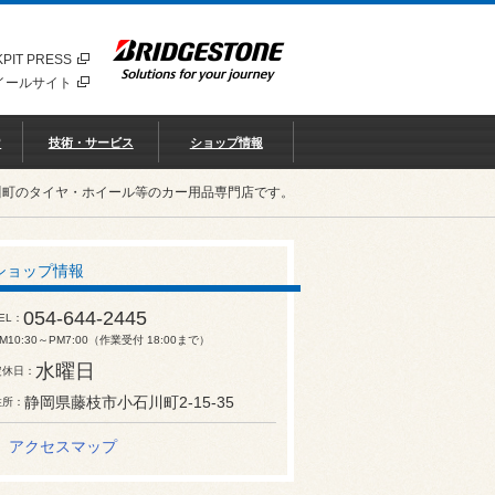
PIT PRESS
イールサイト
♡
技術・サービス
ショップ情報
川町のタイヤ・ホイール等のカー用品専門店です。
ショップ情報
054-644-2445
EL
M10:30～PM7:00（作業受付 18:00まで）
水曜日
定休日
静岡県藤枝市小石川町2-15-35
住所
アクセスマップ