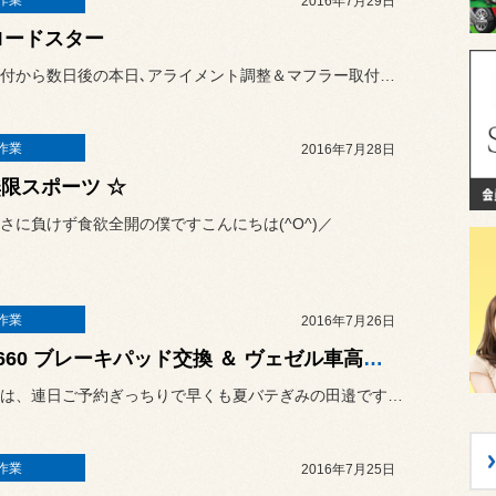
作業
2016年7月29日
ロードスター
車高調取付から数日後の本日､アライメント調整＆マフラー取付をして､...
作業
2016年7月28日
無限スポーツ ☆
さに負けず食欲全開の僕ですこんにちは(^O^)／
作業
2016年7月26日
☆ S660 ブレーキパッド交換 ＆ ヴェゼル車高調お取付 ☆
こんにちは、連日ご予約ぎっちりで早くも夏バテぎみの田邉です（@＿@...
作業
2016年7月25日