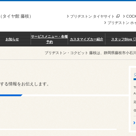
（タイヤ館 藤枝）
ブリヂストン タイヤサイト
COCK
ブリヂストン ホ
サービスメニュー・各種
お知らせ
カスタマイズカー紹介
スタッフBlog 
予約
ブリヂストン・コクピット 藤枝は、静岡県藤枝市小石
する情報をお伝えします。
T
A