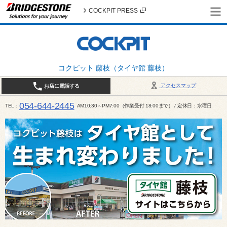
COCKPIT PRESS
コクピット 藤枝（タイヤ館 藤枝）
アクセスマップ
お店に電話する
054-644-2445
TEL
AM10:30～PM7:00（作業受付 18:00まで） / 定休日：水曜日