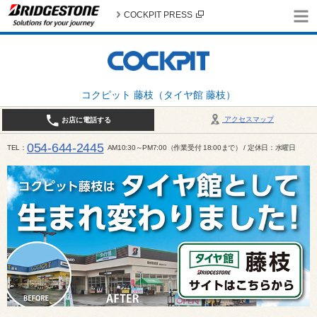
COCKPIT PRESS
コクピット 藤枝（タイヤ館 藤枝）
アクセスマップ
お店に電話する
054-644-2445
TEL
AM10:30～PM7:00（作業受付 18:00まで） / 定休日：水曜日