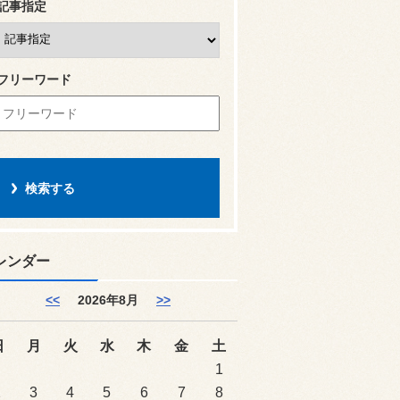
記事指定
フリーワード
レンダー
<<
2026年8月
>>
日
月
火
水
木
金
土
1
2
3
4
5
6
7
8