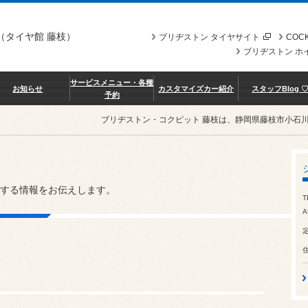
（タイヤ館 藤枝）
ブリヂストン タイヤサイト
COCK
ブリヂストン ホ
サービスメニュー・各種
お知らせ
カスタマイズカー紹介
スタッフBlog 
予約
ブリヂストン・コクピット 藤枝は、静岡県藤枝市小石
する情報をお伝えします。
T
A