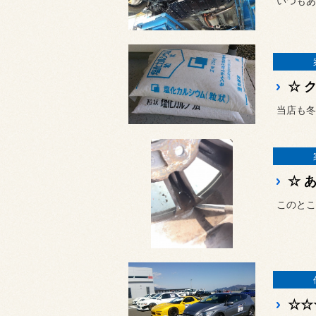
☆ 
☆ 
☆