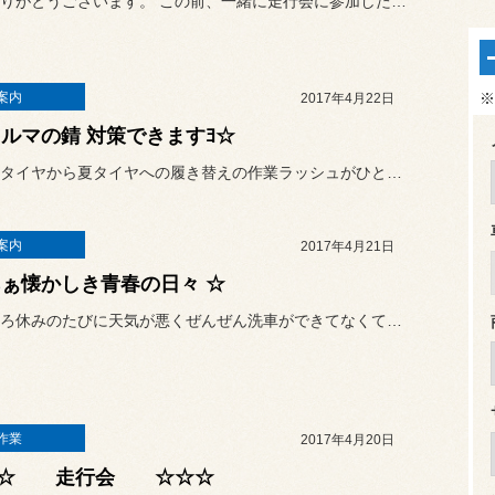
いつもありがとうございます。 この前、一緒に走行会に参加したＳ...
※
案内
2017年4月22日
クルマの錆 対策できますﾖ☆
当店も冬タイヤから夏タイヤへの履き替えの作業ラッシュがひと段落致し...
案内
2017年4月21日
あぁ懐かしき青春の日々 ☆
このところ休みのたびに天気が悪くぜんぜん洗車ができてなくて、あまり...
作業
2017年4月20日
☆☆ 走行会 ☆☆☆