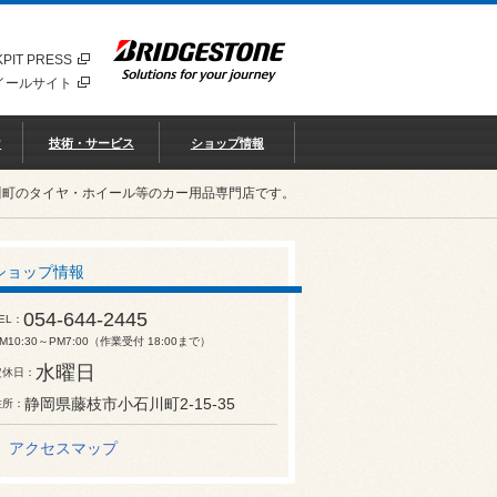
PIT PRESS
イールサイト
♡
技術・サービス
ショップ情報
川町のタイヤ・ホイール等のカー用品専門店です。
ショップ情報
054-644-2445
EL
M10:30～PM7:00（作業受付 18:00まで）
水曜日
定休日
静岡県藤枝市小石川町2-15-35
住所
アクセスマップ