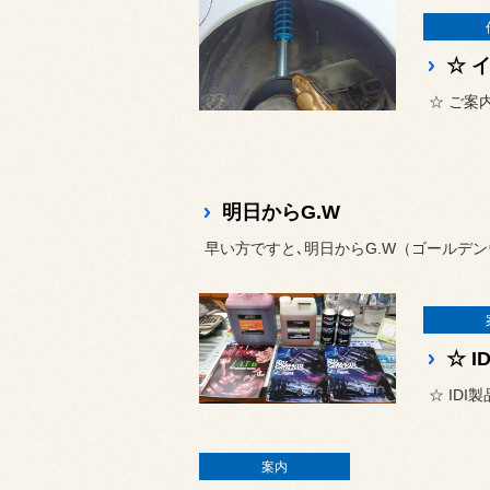
明日からG.W
早い方ですと､明日からG.W（ゴールデ
☆ 
☆ IDI
案内