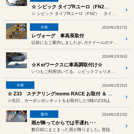
☆ シビック タイプRユーロ（FN2） タイヤ交換＆アライメント＆TPMSお取付 ☆
☆ シビック タイプRユーロ（FN2） タイヤ交換＆アライメント＆...
作業
2016年2月27日
レヴォーグ 車高長取付
以前にもご案内しましたが､ガナドールのマフラーを装着後､今回は車高...
2016年2月26日
☆Ｋeiワークスに車高調取付け☆
いつもご利用頂いてる、シビックフェリオにお乗りのＩ様、の娘様が車高...
作業
2016年2月25日
☆ Z33 ステアリングmomo RACE お取付 ＆ シルビア アライメント ☆
☆先日、カーボンボンネットをお取付したS様のZ33は、
案内
2016年2月23日
雨が降ってからでは手遅れ･･･
数日前にまとまった雨が降りました｡ 普段ならフロントのワイパーしか使...