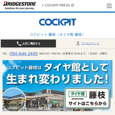
COCKPIT PRESS
コクピット 藤枝（タイヤ館 藤枝）
アクセスマップ
お店に電話する
054-644-2445
TEL
AM10:30～PM7:00（作業受付 18:00まで） / 定休日：水曜日