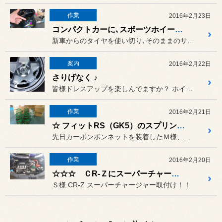
作業
2016年2月23日
コンパクトカーに､スポーツホイール & 空気圧センサー
新車からのタイヤを使い切り､そのままのサイズでタイヤ交換か､インチ...
案内
2016年2月22日
さりげなく ♪
皆様ドレスアップを楽しんでますか？ ホイール換えたけど、何か物足りな...
作業
2016年2月21日
☆ フィットRS（GK5）のスプリングレートUP!! ☆
先日カーボンボンネットを装着したＭ様、フィットRS（GK5）の、
作業
2016年2月20日
☆☆☆ ＣR‐Ｚにスーパーチャージャー取付け ☆☆☆
Ｓ様 CR-Z スーパーチャージャー取付け！！