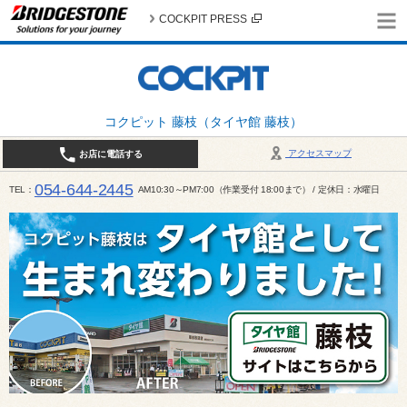
COCKPIT PRESS
コクピット 藤枝（タイヤ館 藤枝）
アクセスマップ
お店に電話する
054-644-2445
TEL
AM10:30～PM7:00（作業受付 18:00まで） / 定休日：水曜日