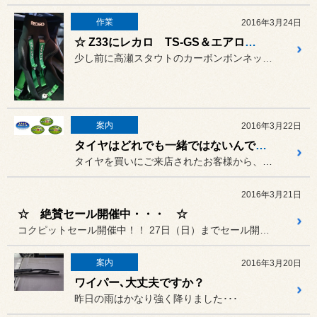
作業
2016年3月24日
☆ Z33にレカロ TS-GS＆エアロボンネットピンお取付 ☆
少し前に高瀬スタウトのカーボンボンネットやmomoステアリングをお...
案内
2016年3月22日
タイヤはどれでも一緒ではないんです･･･
タイヤを買いにご来店されたお客様から、時々｢どれも同じ様なもんでし...
2016年3月21日
☆ 絶賛セール開催中・・・ ☆
コクピットセール開催中！！ 27日（日）までセール開催中です。
案内
2016年3月20日
ワイパー､大丈夫ですか？
昨日の雨はかなり強く降りました･･･