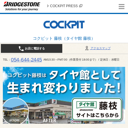
COCKPIT PRESS
コクピット 藤枝（タイヤ館 藤枝）
アクセスマップ
お店に電話する
054-644-2445
TEL
AM10:30～PM7:00（作業受付 18:00まで） / 定休日：水曜日