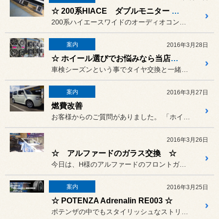
☆ 200系HIACE ダブルモニター 取付 ☆
200系ハイエースワイドのオーディオコンソール横のなぜだか2DIN...
案内
2016年3月28日
☆ ホイール選びでお悩みなら当店へお越しください♪ ☆
車検シーズンという事でタイヤ交換と一緒にホイールの交換もしてみよう...
案内
2016年3月27日
燃費改善
お客様からのご質問がありました。 「ホイールを換えれば燃費って変わ...
2016年3月26日
☆ アルファードのガラス交換 ☆
今日は、H様のアルファードのフロントガラス交換を交換しました。
案内
2016年3月25日
☆ POTENZA Adrenalin RE003 ☆
ポテンザの中でもスタイリッシュなストリートスポーティタイヤ