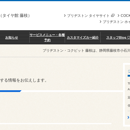
（タイヤ館 藤枝）
ブリヂストン タイヤサイト
COCK
ブリヂストン ホ
サービスメニュー・各種
お知らせ
カスタマイズカー紹介
スタッフBlog 
予約
ブリヂストン・コクピット 藤枝は、静岡県藤枝市小石
する情報をお伝えします。
T
A