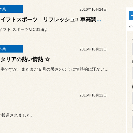
作業
2016年10月24日
☆ スイフトスポーツ リフレッシュ!! 車高調→車高調への交換 ☆
※
イフト スポーツ/ZC31Sは
作業
2016年10月23日
イタリアの熱い情熱 ☆
10月も後半ですが、まだまだ８月の暑さのように情熱的に汗かいてます...
2016年10月22日
が報道されました｡