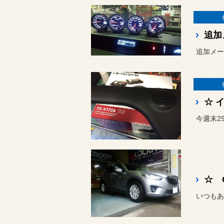
追加
追加メー
☆ 
今週末2
☆ 
いつもあ