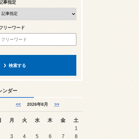
記事指定
フリーワード
レンダー
<<
2026年8月
>>
日
月
火
水
木
金
土
1
2
3
4
5
6
7
8