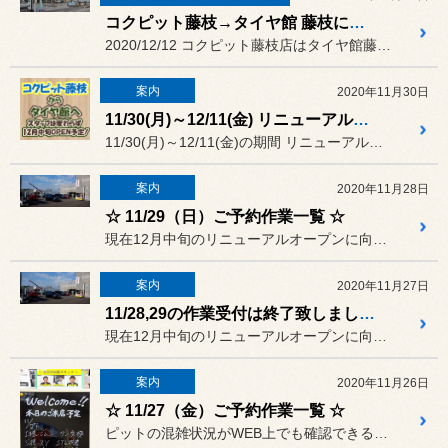
コクピット藤枝→タイヤ館 藤枝に生まれ変わりました！
2020/12/12 コクピット藤枝店はタイヤ館藤枝に...
案内
2020年11月30日
11/30(月)～12/11(金) リニューアル工事の為 休業致します。
11/30(月)～12/11(金)の期間 リニューアル工事の為 休...
案内
2020年11月28日
☆ 11/29（日）ご予約作業一覧 ☆
現在12月中旬のリニューアルオープンに向けて、外装工事中につき駐車...
案内
2020年11月27日
11/28,29の作業受付は終了致しました。
現在12月中旬のリニューアルオープンに向けて、外装工事中につき駐車...
案内
2020年11月26日
☆ 11/27（金）ご予約作業一覧 ☆
ピットの混雑状況がWEB上でも確認できるようになりましたが、タイム...