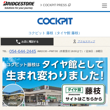
COCKPIT PRESS
コクピット 藤枝（タイヤ館 藤枝）
アクセスマップ
お店に電話する
054-644-2445
TEL
AM10:30～PM7:00（作業受付 18:00まで） / 定休日：水曜日