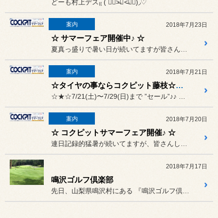
どーも村上デス₍₍ ( ๑॔˃̶◡ ˂̶๑॓)◞♡
案内
2018年7月23日
☆ サマーフェア開催中♪ ☆
夏真っ盛りで暑い日が続いてますが皆さん体調管理は大丈夫でしょうか？...
案内
2018年7月21日
☆タイヤの事ならコクピット藤枝☆ セール開催中です!!!
☆★☆7/21(土)〜7/29(日)まで ”セール”♪♪ ☆★☆
案内
2018年7月20日
☆ コクピットサマーフェア開催♪ ☆
連日記録的猛暑が続いてますが、皆さんしっかり水分摂って熱中症対策し...
2018年7月17日
鳴沢ゴルフ倶楽部
先日、山梨県鳴沢村にある 『鳴沢ゴルフ倶楽部』に行って参りました。