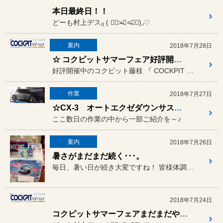
本日最終日！！
どーも村上デス₍₍ ( ๑॔˃̶◡ ˂̶๑॓)◞♡
案内
2018年7月28日
☆ コクピットサマーフェア好評開催中♪ ☆
好評開催中のコクピット藤枝 『 COCKPIT サマーフェア 』 ...
作業
2018年7月27日
☆CX-3 オートエクゼダウンサス＆リジカラお取付☆
ここ数日の作業の中から一部ご紹介を～♪
案内
2018年7月26日
暑さがまだまだ続く･･･。
毎日、暑い日が続き大変ですね！ 皆様体調いかがですか？しっかり水...
2018年7月24日
コクピットサマーフェアまだまだやってます！！