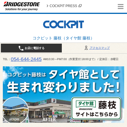
COCKPIT PRESS
コクピット 藤枝（タイヤ館 藤枝）
アクセスマップ
お店に電話する
054-644-2445
TEL
AM10:30～PM7:00（作業受付 18:00まで） / 定休日：水曜日