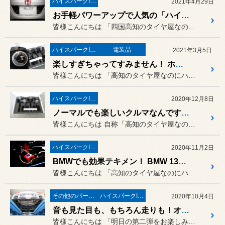
ハイスパークIGNコイル
2021年4月29日
お手軽パワーアップで人気の「ハイスパーク イグニッション コイル」ですが、あまりの人気でこんな遠方からもお客様が・・・
皆様こんにちは 「四国高知のタイヤ屋なのにハイス...
ハイスパークIGNコイル
電装品
2021年3月5日
楽しすぎちゃってすみません！ ホンダ ヴェゼル ハイブリッド Moduro X（RU3）に「ハイスパーク イグニッション コイル プレミアム」＆「DTE New PPT」の取り付け！
皆様こんにちは 「高知のタイヤ屋なのにハイスパー...
ハイスパークIGNコイル
2020年12月8日
ノーマルでも楽しいクルマなんですが、やっぱりカスタマイズしてワクワクしたいんです！（前編）BRZ STI Sport（ZC6）に「ハイスパーク イグニッション コイル プレミアム」の取り付け！
皆様こんにちは 自称「高知のタイヤ屋なのにハイス...
ハイスパークIGNコイル
2020年11月2日
BMWでも効果テキメン！ BMW 135i（E82）に「ハイスパーク イグニッションコイル」の取り付け！
皆様こんにちは 「高知のタイヤ屋なのにハイスパー...
その他のパーツ取付
ハイスパークIGNコイル
2020年10月4日
音も見た目も、もちろん走りも！オーナー大満足のスイスポに仕上がりました！フルノーマルのZC33スイフトスポーツを一気にチェ～ンジ追加編！
皆様こんにちは 「明日の第二弾をお楽しみに♪」と...